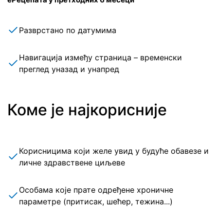
Разврстано по датумима
Навигација између страница – временски
преглед уназад и унапред
Коме је најкорисније
Корисницима који желе увид у будуће обавезе и
личне здравствене циљеве
Особама које прате одређене хроничне
параметре (притисак, шећер, тежина...)