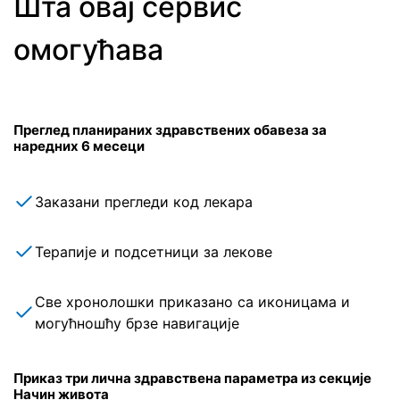
Шта овај сервис
омогућава
Преглед планираних здравствених обавеза за
наредних 6 месеци
Заказани прегледи код лекара
Терапије и подсетници за лекове
Све хронолошки приказано са иконицама и
могућношћу брзе навигације
Приказ три лична здравствена параметра из секције
Начин живота