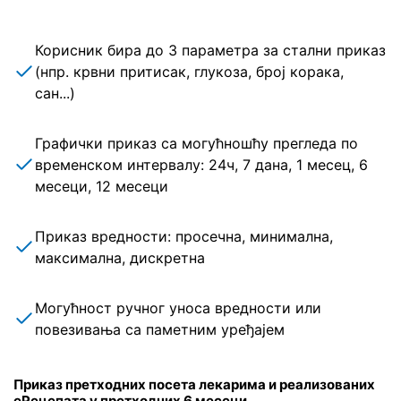
Корисник бира до 3 параметра за стални приказ
(нпр. крвни притисак, глукоза, број корака,
сан...)
Графички приказ са могућношћу прегледа по
временском интервалу: 24ч, 7 дана, 1 месец, 6
месеци, 12 месеци
Приказ вредности: просечна, минимална,
максимална, дискретна
Могућност ручног уноса вредности или
повезивања са паметним уређајем
Приказ претходних посета лекарима и реализованих
еРецепата у претходних 6 месеци