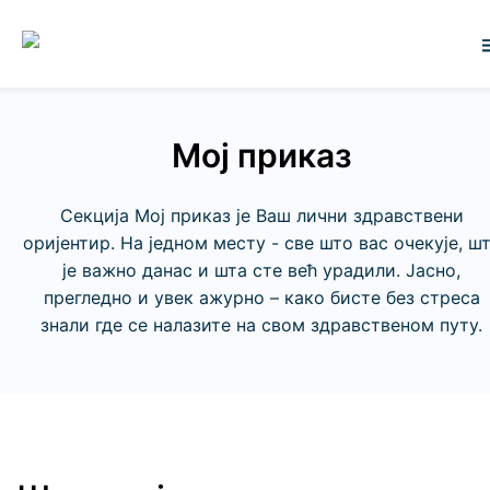
Мој приказ
Секција Мој приказ је Ваш лични здравствени
оријентир. На једном месту - све што вас очекује, ш
је важно данас и шта сте већ урадили. Јасно,
прегледно и увек ажурно – како бисте без стреса
знали где се налазите на свом здравственом путу.