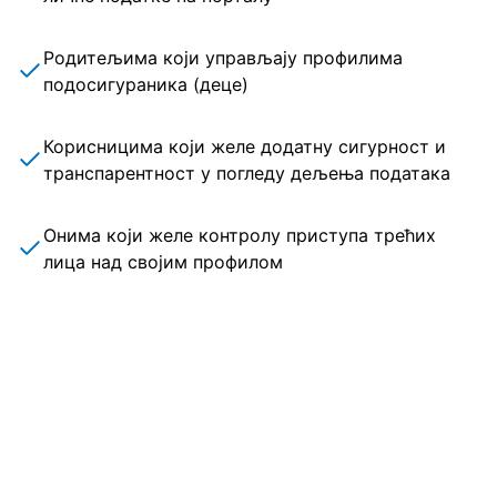
Родитељима који управљају профилима
подосигураника (деце)
Корисницима који желе додатну сигурност и
транспарентност у погледу дељења података
Онима који желе контролу приступа трећих
лица над својим профилом