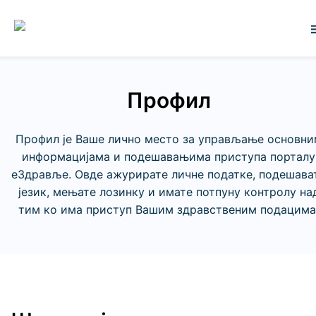
Профил
Профил је Ваше лично место за управљање основни
информацијама и подешавањима приступа порталу
еЗдравље. Овде ажурирате личне податке, подешава
језик, мењате лозинку и имате потпуну контролу на
тим ко има приступ Вашим здравственим подацима