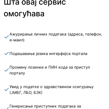
Шта овај сервис
омогућава
Ажурирање личних података (адреса, телефон,
е-маил)
Подешавање језика интерфејса портала
Промену лозинке и ПИН кода за приступ
порталу
Увид у податке о здравственом осигурању
(ЈМБГ, ЛБО, БЗК)
Генерисање приступних података за